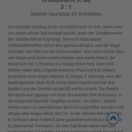
SV Aichstetten vs. FC Isny
3 : 1
Spielort: Sportplatz SV Aichstetten
Am sechsten Spieltag ist es vermutlich noch zu früh, wenn man
von einem echten Spitzenspiel spricht, wenn der Tabellenzweite
den Tabellenführer empfängt. Dennoch hatte dieses
Aufeinandertreffen schon eine gewisse Brisanz, weil der Sieger
trotzdem den Platz an der Sonne erobert. Isny hatte mit bis dato
vier Siegen und einem Unentschieden eine starke Bilanz, der
stand SVA mit 12 Punkten nur knapp hinter Isny. Beim SVA
fehlten neben den Langzeitverletzten (Paul und Erik Oelhaf)
zusätzlich noch einige Urlauber (D, Berger, T. Gehring), was den
Spieltagskader dann doch etwas dünn machte und mit drei
Spielern aus der Zweiten aufgefüllt werde musste. Der Beginn
des Spiels war geprägt von einer drückenden SVA-Dominanz, in
der einige Hochkaräter vergeben wurden. So hatte T. Stölzle
bereits nach nur zwei Minuten den Führungstreffer auf dem Fuß,
vergab aber knapp neben das Tor. In der zehnten Minute führte
N. Schwarz einen Freistoß dann gedankenschnell aus und fand
im Zentrum M. Herrmann, der den Ball direkt nahm und das