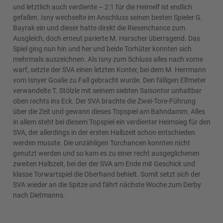
und letztlich auch verdiente – 2:1 für die Heimelf ist endlich
gefallen. Isny wechselte im Anschluss seinen besten Spieler G.
Bayrak ein und dieser hatte direkt die Riesenchance zum
Ausgleich, doch erneut parierte M. Harscher überragend. Das
Spiel ging nun hin und her und beide Torhüter konnten sich
mehrmals auszeichnen. Als Isny zum Schluss alles nach vorne
warf, setzte der SVA einen letzten Konter, bei dem M. Herrmann
vom Isnyer Goalie zu Fall gebracht wurde. Den fälligen Elfmeter
verwandelte T. Stölzle mit seinem siebten Saisontor unhaltbar
oben rechts ins Eck. Der SVA brachte die Zwei-Tore-Führung
über die Zeit und gewann dieses Topspiel am Bahndamm. Alles
in allem steht bei diesem Topspiel ein verdienter Heimsieg für den
SVA, der allerdings in der ersten Halbzeit schon entschieden
werden musste. Die unzähligen Torchancen konnten nicht
genutzt werden und so kam es zu einer recht ausgeglichenen
zweiten Halbzeit, bei der der SVA am Ende mit Geschick und
klasse Torwartspiel die Oberhand behielt. Somit setzt sich der
SVA wieder an die Spitze und fährt nächste Woche zum Derby
nach Dietmanns.