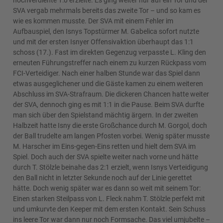
hochverdiente 1:0 erzielte. Es ging weiter nur auf ein Tor und der
SVA vergab mehrmals bereits das zweite Tor – und so kam es
wie es kommen musste. Der SVA mit einem Fehler im
Aufbauspiel, den Isnys Topstürmer M. Gabelica sofort nutzte
und mit der ersten Isnyer Offensivaktion überhaupt das 1:1
schoss (17.). Fast im direkten Gegenzug verpasste L. Kling den
erneuten Führungstreffer nach einem zu kurzen Rückpass vom
FCI-Verteidiger. Nach einer halben Stunde war das Spiel dann
etwas ausgeglichener und die Gäste kamen zu einem weiteren
Abschluss im SVA-Strafraum. Die dickeren Chancen hatte weiter
der SVA, dennoch ging es mit 1:1 in die Pause. Beim SVA durfte
man sich über den Spielstand mächtig ärgern. In der zweiten
Halbzeit hatte Isny die erste Großchance durch M. Gorgol, doch
der Ball trudelte am langen Pfosten vorbei. Wenig später musste
M. Harscher im Eins-gegen-Eins retten und hielt dem SVA im
Spiel. Doch auch der SVA spielte weiter nach vorne und hätte
durch T. Stölzle beinahe das 2:1 erzielt, wenn Isnys Verteidigung
den Ball nicht in letzter Sekunde noch auf der Linie gerettet
hätte. Doch wenig später war es dann so weit mit seinem Tor:
Einen starken Steilpass von L. Fleck nahm T. Stölzle perfekt mit
und umkurvte den Keeper mit dem ersten Kontakt. Sein Schuss
ins leere Tor war dann nur noch Formsache. Das viel umjubelte –