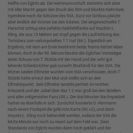
Hälfte von Eglofs ab. Die Heimmannschaft stemmte sich aber
mit aller Macht gegen den Druck des SVA und blockte mehrmals
irgendwie noch die Schüsse des SVA. Kurz vor Schluss platzte
aber endlich der Knoten bei den Gästen. Der eingewechselte T.
Harscher schlug eine pefekte Halbfeldflanke auf Kapitän L.
Kling, der aus 15 Metern per Kopf gegen die Laufrichtung des
Torhüters zum vielumjubelten 1:1 traf (86.). Eigentlich ein
Ergebnis, mit dem am Ende bestimmt beide Teams hätten leben
können, doch in der 90. Minute blockte der Eglofser Verteidiger
einen Schuss von T. Stölzle mit der Hand und der sehr gut
leitende Schiedsrichter gab zurecht Strafstoß für den SVA. Die
letzten beiden Elfmeter wurden vom SVA verschossen, doch T.
Stölzle hatte erneut den Mut und stellte sich an den
Elfmeterpunkt. Sein Elfmeter landete perfekt im rechten
Kreuzeck und der Jubel über das 1:2 war groß bei den Spielern
und allen mitgereisten Fans (90.). Die drei Minuten Nachspielzeit
hatten es ebenfalls in sich. Zunächst kassierte O. Herrmann
nach einem Foulspiel die gelb-rote Karte (90.+2), und dann
musste L. Kling noch behandelt werden, sodass der SVA die
letzte Minute nur noch zu neunt auf dem Feld war. Zwei
Standards von Eglofs wurden dann noch geklärt und der