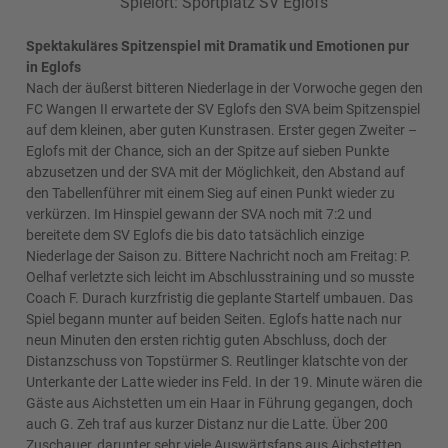
Spielort: Sportplatz SV Eglofs
Spektakuläres Spitzenspiel mit Dramatik und Emotionen pur
in Eglofs
Nach der äußerst bitteren Niederlage in der Vorwoche gegen den
FC Wangen II erwartete der SV Eglofs den SVA beim Spitzenspiel
auf dem kleinen, aber guten Kunstrasen. Erster gegen Zweiter –
Eglofs mit der Chance, sich an der Spitze auf sieben Punkte
abzusetzen und der SVA mit der Möglichkeit, den Abstand auf
den Tabellenführer mit einem Sieg auf einen Punkt wieder zu
verkürzen. Im Hinspiel gewann der SVA noch mit 7:2 und
bereitete dem SV Eglofs die bis dato tatsächlich einzige
Niederlage der Saison zu. Bittere Nachricht noch am Freitag: P.
Oelhaf verletzte sich leicht im Abschlusstraining und so musste
Coach F. Durach kurzfristig die geplante Startelf umbauen. Das
Spiel begann munter auf beiden Seiten. Eglofs hatte nach nur
neun Minuten den ersten richtig guten Abschluss, doch der
Distanzschuss von Topstürmer S. Reutlinger klatschte von der
Unterkante der Latte wieder ins Feld. In der 19. Minute wären die
Gäste aus Aichstetten um ein Haar in Führung gegangen, doch
auch G. Zeh traf aus kurzer Distanz nur die Latte. Über 200
Zuschauer, darunter sehr viele Auswärtsfans aus Aichstetten,