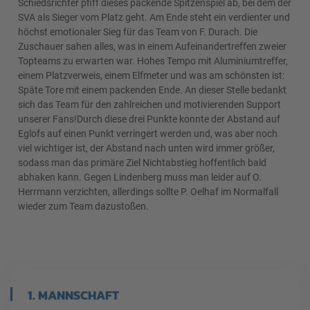
Schiedsrichter pfiff dieses packende Spitzenspiel ab, bei dem der
SVA als Sieger vom Platz geht. Am Ende steht ein verdienter und
höchst emotionaler Sieg für das Team von F. Durach. Die
Zuschauer sahen alles, was in einem Aufeinandertreffen zweier
Topteams zu erwarten war. Hohes Tempo mit Aluminiumtreffer,
einem Platzverweis, einem Elfmeter und was am schönsten ist:
Späte Tore mit einem packenden Ende. An dieser Stelle bedankt
sich das Team für den zahlreichen und motivierenden Support
unserer Fans!Durch diese drei Punkte konnte der Abstand auf
Eglofs auf einen Punkt verringert werden und, was aber noch
viel wichtiger ist, der Abstand nach unten wird immer größer,
sodass man das primäre Ziel Nichtabstieg hoffentlich bald
abhaken kann. Gegen Lindenberg muss man leider auf O.
Herrmann verzichten, allerdings sollte P. Oelhaf im Normalfall
wieder zum Team dazustoßen.
1. MANNSCHAFT