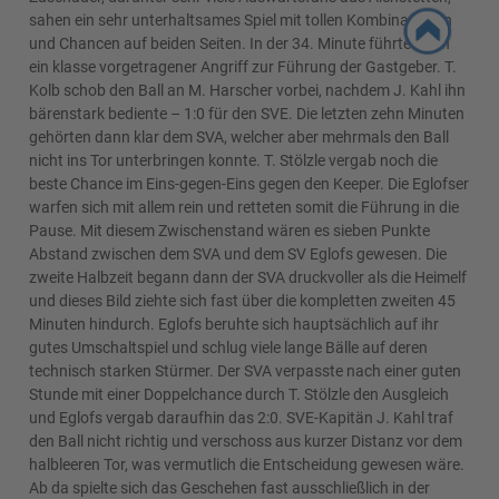
sahen ein sehr unterhaltsames Spiel mit tollen Kombinationen
und Chancen auf beiden Seiten. In der 34. Minute führte dann
ein klasse vorgetragener Angriff zur Führung der Gastgeber. T.
Kolb schob den Ball an M. Harscher vorbei, nachdem J. Kahl ihn
bärenstark bediente – 1:0 für den SVE. Die letzten zehn Minuten
gehörten dann klar dem SVA, welcher aber mehrmals den Ball
nicht ins Tor unterbringen konnte. T. Stölzle vergab noch die
beste Chance im Eins-gegen-Eins gegen den Keeper. Die Eglofser
warfen sich mit allem rein und retteten somit die Führung in die
Pause. Mit diesem Zwischenstand wären es sieben Punkte
Abstand zwischen dem SVA und dem SV Eglofs gewesen. Die
zweite Halbzeit begann dann der SVA druckvoller als die Heimelf
und dieses Bild ziehte sich fast über die kompletten zweiten 45
Minuten hindurch. Eglofs beruhte sich hauptsächlich auf ihr
gutes Umschaltspiel und schlug viele lange Bälle auf deren
technisch starken Stürmer. Der SVA verpasste nach einer guten
Stunde mit einer Doppelchance durch T. Stölzle den Ausgleich
und Eglofs vergab daraufhin das 2:0. SVE-Kapitän J. Kahl traf
den Ball nicht richtig und verschoss aus kurzer Distanz vor dem
halbleeren Tor, was vermutlich die Entscheidung gewesen wäre.
Ab da spielte sich das Geschehen fast ausschließlich in der