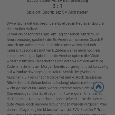
SV Aichstetten vs. SV Neuravensburg
3 : 1
Spielort: Sportplatz SV Aichstetten
SVA entscheidet das besondere Spiel gegen Neuravensburg in
der zweiten Halbzeit
Es war ein besonderes Spiel am Tag der Arbeit. Mit dem SV
Neuravensburg gastierte der Ex-Verein von unserem Coach F.
Durach am Bahndamm und beide Teams waren dadurch
natürlich besonders motiviert. Zudem war es auch noch ein
immens wichtiges Spiel für beide Vereine, spielen die Gäste
weiterhin um den Klassenerhalt und der SVA um den Aufstieg.
Zudem hatte Isny am Morgen bereits vorgelegt und ist kurzzeitig
auf 4 Punkte davongezogen. Mit S. Schäffeler (Wohnort
München), L. Fleck (nach Rotsperre) und A. Rock (langsame
Rückkehr nach Schambeinentzündung) standen wieder drei
wichtige Spieler im Kader, wobei Letzterer noch nicht sein
Comeback gab. Das Spiel begann mit zwei guten Chancen für
die Gäste aus Neuravensburg. Anschließend hatte der SVA eine
gute Phase, doch mehrere Großchancen wurden vergeben, was
dann im Gegenzug direkt bestraft wurde. SVN-Kapitän T. Traut