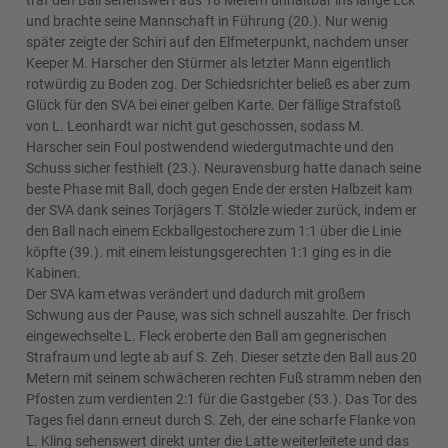
traf den Ball sehenswert aus 18 Metern unhaltbar ins lange Eck
und brachte seine Mannschaft in Führung (20.). Nur wenig
später zeigte der Schiri auf den Elfmeterpunkt, nachdem unser
Keeper M. Harscher den Stürmer als letzter Mann eigentlich
rotwürdig zu Boden zog. Der Schiedsrichter beließ es aber zum
Glück für den SVA bei einer gelben Karte. Der fällige Strafstoß
von L. Leonhardt war nicht gut geschossen, sodass M.
Harscher sein Foul postwendend wiedergutmachte und den
Schuss sicher festhielt (23.). Neuravensburg hatte danach seine
beste Phase mit Ball, doch gegen Ende der ersten Halbzeit kam
der SVA dank seines Torjägers T. Stölzle wieder zurück, indem er
den Ball nach einem Eckballgestochere zum 1:1 über die Linie
köpfte (39.). mit einem leistungsgerechten 1:1 ging es in die
Kabinen.
Der SVA kam etwas verändert und dadurch mit großem
Schwung aus der Pause, was sich schnell auszahlte. Der frisch
eingewechselte L. Fleck eroberte den Ball am gegnerischen
Strafraum und legte ab auf S. Zeh. Dieser setzte den Ball aus 20
Metern mit seinem schwächeren rechten Fuß stramm neben den
Pfosten zum verdienten 2:1 für die Gastgeber (53.). Das Tor des
Tages fiel dann erneut durch S. Zeh, der eine scharfe Flanke von
L. Kling sehenswert direkt unter die Latte weiterleitete und das