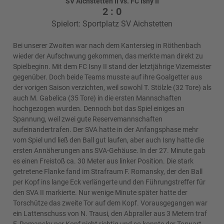
SV Aichstetten II vs. FC Isny II
2 : 0
Spielort: Sportplatz SV Aichstetten
Bei unserer Zwoiten war nach dem Kantersieg in Röthenbach
wieder der Aufschwung gekommen, das merkte man direkt zu
Spielbeginn. Mit dem FC Isny II stand der letztjährige Vizemeister
gegenüber. Doch beide Teams musste auf ihre Goalgetter aus
der vorigen Saison verzichten, weil sowohl T. Stölzle (32 Tore) als
auch M. Gabelica (35 Tore) in die ersten Mannschaften
hochgezogen wurden. Dennoch bot das Spiel einiges an
Spannung, weil zwei gute Reservemannschaften
aufeinandertrafen. Der SVA hatte in der Anfangsphase mehr
vom Spiel und ließ den Ball gut laufen, aber auch Isny hatte die
ersten Annäherungen ans SVA-Gehäuse. In der 27. Minute gab
es einen Freistoß ca. 30 Meter aus linker Position. Die stark
getretene Flanke fand im Strafraum F. Romansky, der den Ball
per Kopf ins lange Eck verlängerte und den Führungstreffer für
den SVA II markierte. Nur wenige Minute später hatte der
Torschütze das zweite Tor auf dem Kopf. Vorausgegangen war
ein Lattenschuss von N. Trausi, den Abpraller aus 3 Metern traf