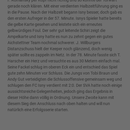
F. Romansky per Kopf nicht richtig und so konnte der Torwart
gerade noch klären. Mit einer verdienten Halbzeitführung ging es
in die Pause. Nach der Halbzeit begann Isny besser, doch gab es
den ersten Aufreger in der 57. Minute. Isnys Spieler hatte bereits
die gelbe Karte gesehen und leistete sich ein erneutes
gelbwürdiges Foul. Der sehr gut leitende Schiri zeigt die
Ampelkarte und Isny hatte es nun zu zehnt gegen ein gutes
Aichstettner Team nochmal schwerer. J. Willburgers
Distanzschuss hielt der Keeper noch glänzend, doch wenig
später sollte es zappeln im Netz. In der 78. Minute fasste sich T.
Harscher ein Herz und versuchte es aus 30 Metern einfach mal.
Seine Fackel schlug im oberen Eck ein und entschied das Spiel
gute zehn Minuten vor Schluss. Die Jungs von Tobi Braun und
Andy Gut verteidigten die Schlussoffensive gemeinsam weg und
schlugen den FC Isny verdient mit 2:0. Der SVA hatte noch einige
aussichtsreiche Gelegenheiten, jedoch ging das Ergebnis in
dieser Höhe dann völlig in Ordnung. Unsere Zwoite kann mit
diesem Sieg den Anschluss nach oben halten und will nun
natürlich eine Erfolgsserie starten.