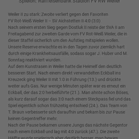
Spielort: Raiffeisenbank Stadion FV RW Weiler
Weiler II zu stark: Zwoite verliert gegen den Favoriten
FV Rot-Weiß Weiler II – SV Aichstetten II 4:0 (3:0)
Nach seinem ersten Sieg gegen Dostluk II reiste der SVA II am
Freitagabend zur zweiten Garde vom FV Rot-Weiß Weiler, die in
dieser Staffel sicherlich um den Aufstieg mitspielen wollen.
Unsere Reserve erwischte es in den Tagen zuvor ziemlich hart
durch einige Krankheitsausfälle, sodass sogar J. Huber und M.
Sonntag reaktiviert wurden.
Auf dem Kunstrasen in Weiler hatte die Heimelf den deutlich
besseren Start. Nach einem direkt verwandelten Eckball ins
Kreuzeck ging Weiler II mit 1:0 in Führung (13.) und drückte
weiter aufs Gas. Nur wenige Minuten später war es erneut ein
Eckball, der das 2:0 herbeiführte (21.). Man ahnte schon Böses,
als kurz darauf sogar das 3:0 nach einem Steckpass fiel und das
Spiel eigentlich schon frühzeitig entschied (24.). Das Team von
T. Braun verbesserte sich daraufhin und bekam bis zur Pause
keinen Gegentreffer mehr.
Nach der Pause bekamen unsere Jungs das nächste Gegentor
nach einem Eckball und lag mit 4:0 zurück (47.). Die zweite
Hälfte wurde spielerisch aber deutlich besser, man bewies