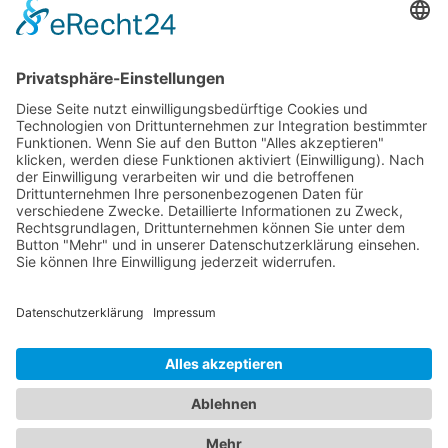
Verein
Abteilungen
Sponsoren
Impressum
Datenschutz
Kontakt
Copyright 2022 SV AICHSTETTEN |
zLiga-Vereinshomepage
by