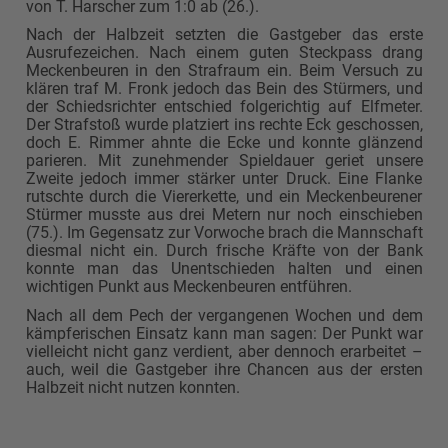
von T. Harscher zum 1:0 ab (26.).
Nach der Halbzeit setzten die Gastgeber das erste
Ausrufezeichen. Nach einem guten Steckpass drang
Meckenbeuren in den Strafraum ein. Beim Versuch zu
klären traf M. Fronk jedoch das Bein des Stürmers, und
der Schiedsrichter entschied folgerichtig auf Elfmeter.
Der Strafstoß wurde platziert ins rechte Eck geschossen,
doch E. Rimmer ahnte die Ecke und konnte glänzend
parieren. Mit zunehmender Spieldauer geriet unsere
Zweite jedoch immer stärker unter Druck. Eine Flanke
rutschte durch die Viererkette, und ein Meckenbeurener
Stürmer musste aus drei Metern nur noch einschieben
(75.). Im Gegensatz zur Vorwoche brach die Mannschaft
diesmal nicht ein. Durch frische Kräfte von der Bank
konnte man das Unentschieden halten und einen
wichtigen Punkt aus Meckenbeuren entführen.
Nach all dem Pech der vergangenen Wochen und dem
kämpferischen Einsatz kann man sagen: Der Punkt war
vielleicht nicht ganz verdient, aber dennoch erarbeitet –
auch, weil die Gastgeber ihre Chancen aus der ersten
Halbzeit nicht nutzen konnten.