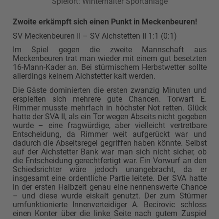
Spielort: Winterhalter Sportanlage
Zwoite erkämpft sich einen Punkt in Meckenbeuren!
SV Meckenbeuren II – SV Aichstetten II 1:1 (0:1)
Im Spiel gegen die zweite Mannschaft aus
Meckenbeuren trat man wieder mit einem gut besetzten
16-Mann-Kader an. Bei stürmischem Herbstwetter sollte
allerdings keinem Aichstetter kalt werden.
Die Gäste dominierten die ersten zwanzig Minuten und
erspielten sich mehrere gute Chancen. Torwart E.
Rimmer musste mehrfach in höchster Not retten. Glück
hatte der SVA II, als ein Tor wegen Abseits nicht gegeben
wurde – eine fragwürdige, aber vielleicht vertretbare
Entscheidung, da Rimmer weit aufgerückt war und
dadurch die Abseitsregel gegriffen haben könnte. Selbst
auf der Aichstetter Bank war man sich nicht sicher, ob
die Entscheidung gerechtfertigt war. Ein Vorwurf an den
Schiedsrichter wäre jedoch unangebracht, da er
insgesamt eine ordentliche Partie leitete. Der SVA hatte
in der ersten Halbzeit genau eine nennenswerte Chance
– und diese wurde eiskalt genutzt. Der zum Stürmer
umfunktionierte Innenverteidiger A. Becirovic schloss
einen Konter über die linke Seite nach gutem Zuspiel